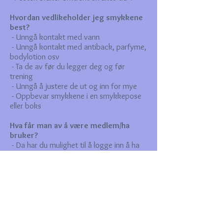
Hvordan vedlikeholder jeg smykkene
best?
- Unngå kontakt med vann
- Unngå kontakt med antiback, parfyme,
bodylotion osv
- Ta de av før du legger deg og før
trening
- Unngå å justere de ut og inn for mye
- Oppbevar smykkene i en smykkepose
eller boks
Hva får man av å være medlem/ha
bruker?
- Da har du mulighet til å logge inn å ha
en bedre oversikt over f.eks tidligere
bestillinger. Du kan også lagre
informasjon for raskere handel.
- Du sparer poeng for hvert kjøp, som du
kan bytte inn i rabatter.
Hvordan får man samarbeid?