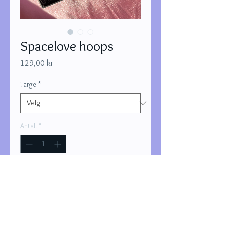
Spacelove hoops
Pris
129,00 kr
Farge
*
Antall
*
Legg til i handlekurv
Kjøp nå