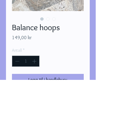
Balance hoops
Pris
149,00 kr
Antall
*
Legg til i handlekurv
Kjøp nå
Ferskvannsperlene kan ha litt ulike
former