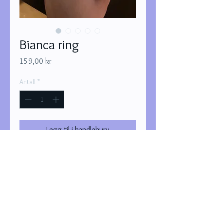
Bianca ring
Pris
159,00 kr
Antall
*
Legg til i handlekurv
Kjøp nå
Ringen er justerbar og 18k
gullbelagt.