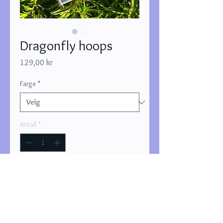
Dragonfly hoops
Pris
129,00 kr
Farge
*
Antall
*
Legg til i handlekurv
Kjøp nå