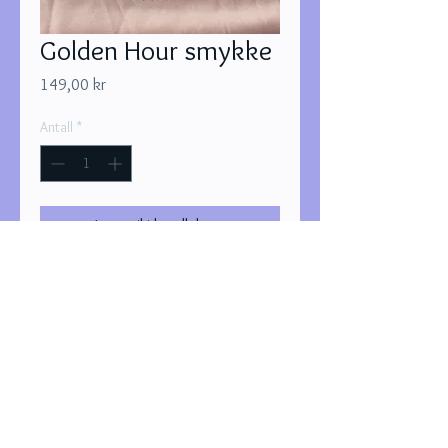
Golden Hour smykke
Pris
149,00 kr
Antall
*
Legg til i handlekurv
Kjøp nå
Smykket er ca. 40,5 cm.
bypletten@gmail.com