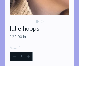
Julie hoops
Pris
129,00 kr
Antall
*
Legg til i handlekurv
Kjøp nå
Hoops med zirconia stener