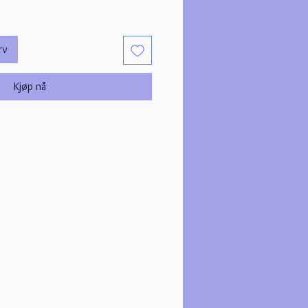
rv
Kjøp nå