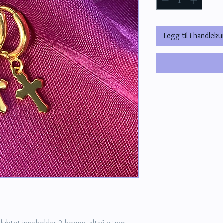
Legg til i handleku
uktet inneholder 2 hoops, altså et par.