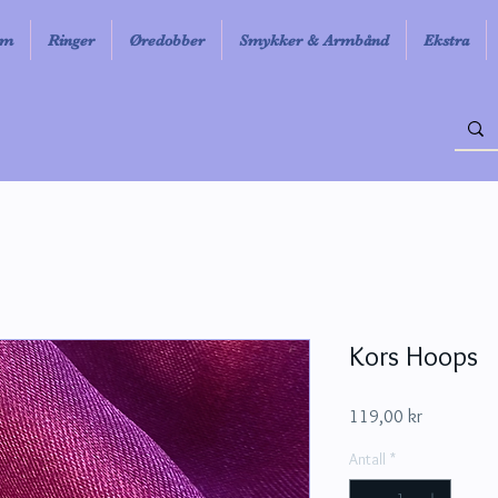
em
Ringer
Øredobber
Smykker & Armbånd
Ekstra
Kors Hoops
Pris
119,00 kr
Antall
*