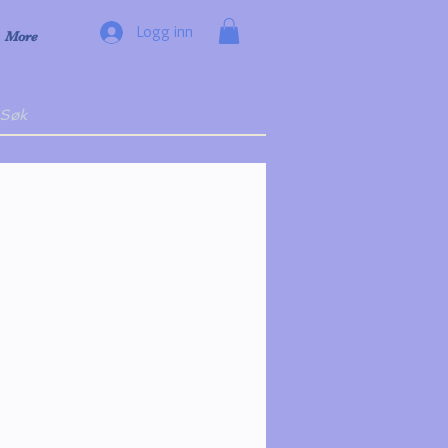
Logg inn
More