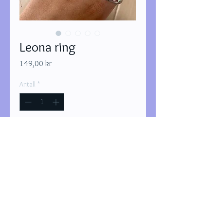
Leona ring
Pris
149,00 kr
Antall
*
Utsolgt
Varsle når tilgjengelig
Ringen er justerbar
bypletten@gmail.com