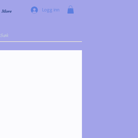
Logg inn
More