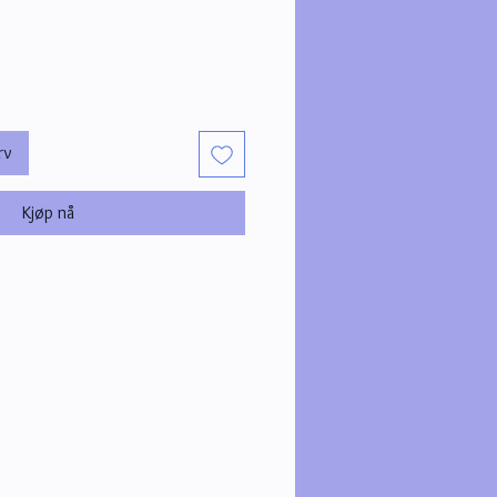
rv
Kjøp nå