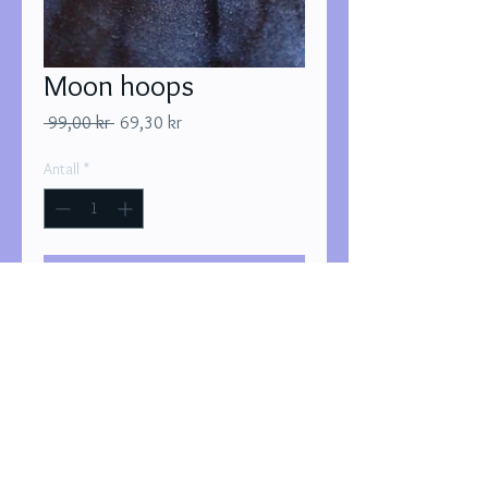
Moon hoops
Vanlig
Salgspris
 99,00 kr 
69,30 kr
pris
Antall
*
Legg til i handlekurv
Kjøp nå
Hoopsene er nikkelfri
bypletten@gmail.com