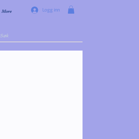
Logg inn
More