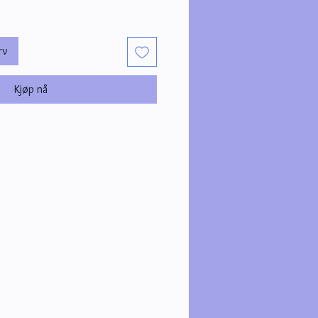
rv
Kjøp nå