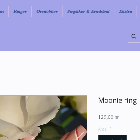
em
Ringer
Øredobber
Smykker & Armbånd
Ekstra
Moonie ring
Pris
129,00 kr
Antall
*